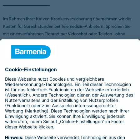
Im Rahmen Ihrer Katzen-Krankenversicherung übernehmen wir die
Kosten für Sprechstunden bei Telemedizin-Anbietern. Sprechen Sie
mit einem erfahrenen Tierarzt per Videochat oder Telefon - ohne
Stress für Sie und Ihr Tier.
Um Ihnen die Auswahl der Anbieter zu erleichtern, haben wir vorab
Anbieter verglichen, getestet und Vorteile für Sie vereinbart. Sowohl
bei FirstVet als auch bei Pfotendoctor profitieren Sie von einer
Direktabrechnung. Die Kosten werden also direkt zwischen dem
Anbieter und uns abgerechnet.
Für mehr Infos zu den Anbietern klicken Sie auf die Logos.