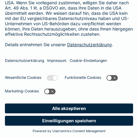
365 Tage / 24 Stunden
365 Tage / 24 Stunden
Meine
Suche
Produkte
Barmenia
Kontakt