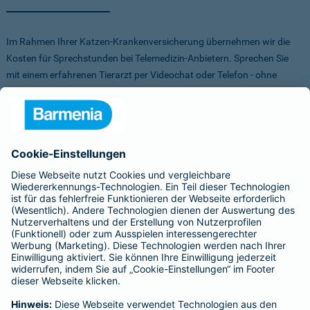
Im Rahmen Ihrer Katzen-Krankenversicherung übernehmen wir die
Kosten für Sprechstunden bei Telemedizin-Anbietern. Sprechen Sie
mit einem erfahrenen Tierarzt per Videochat oder Telefon - ohne
Stress für Sie und Ihr Tier.
Um Ihnen die Auswahl der Anbieter zu erleichtern, haben wir vorab
Anbieter verglichen, getestet und Vorteile für Sie vereinbart. Sowohl
bei FirstVet als auch bei Pfotendoctor profitieren Sie von einer
Direktabrechnung. Die Kosten werden also direkt zwischen dem
Anbieter und uns abgerechnet.
Für mehr Infos zu den Anbietern klicken Sie auf die Logos.