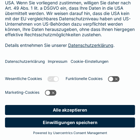
365 Tage / 24 Stunden
365 Tage / 24 Stunden
Meine
Suche
Produkte
Barmenia
Kontakt