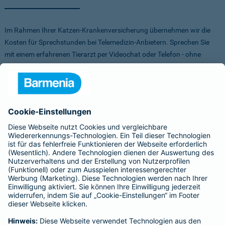
Im Rahmen Ihrer Katzen-Krankenversicherung übernehmen wir die
Kosten für Sprechstunden bei Telemedizin-Anbietern. Sprechen Sie
mit einem erfahrenen Tierarzt per Videochat oder Telefon - ohne
Stress für Sie und Ihr Tier.
Um Ihnen die Auswahl der Anbieter zu erleichtern, haben wir vorab
Anbieter verglichen, getestet und Vorteile für Sie vereinbart. Sowohl
bei FirstVet als auch bei Pfotendoctor profitieren Sie von einer
Direktabrechnung. Die Kosten werden also direkt zwischen dem
Anbieter und uns abgerechnet.
Für mehr Infos zu den Anbietern klicken Sie auf die Logos.