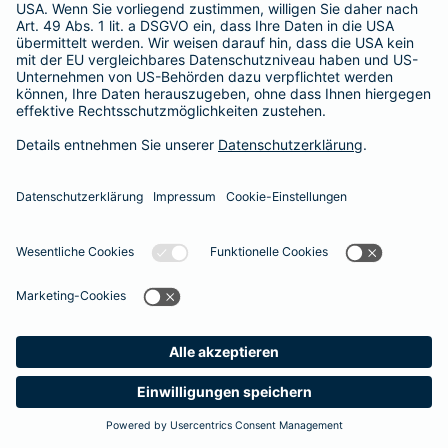
365 Tage / 24 Stunden
365 Tage / 24 Stunden
Meine
Suche
Produkte
Barmenia
Kontakt