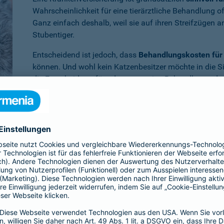
Wahrscheinlichkeit für eine tierärztliche Behandlung 
Ganz einfach deshalb, weil sie auf ihren Streifzügen 
Stubentiger.
Entscheidend ist jedoch, dass
Behandlungskosten für 
können. Und wohl kein Katzenbesitzer möchte in die S
die Entscheidung für oder gegen eine Behandlung oder
müssen.
Benötigen Sie weitere Informationen zu dieser und a
Dann empfehlen wir Ihnen unsere
persönliche Beratun
er Krankenversicherung für die Katze en
ia ist Ihr Vierbeiner
im Krankheitsfall umfassend abgesichert