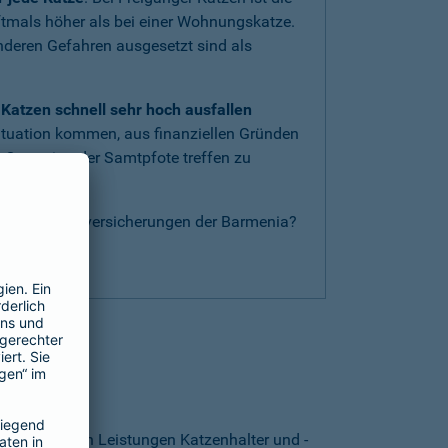
oftmals höher als bei einer Wohnungskatze.
anderen Gefahren ausgesetzt sind als
Katzen schnell sehr hoch ausfallen
ituation kommen, aus finanziellen Gründen
 Operation der Samtpfote treffen zu
nderen Katzenversicherungen der Barmenia?
g
.
thalten?
. Von welchen Leistungen Katzenhalter und -