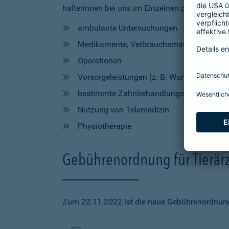
halterinnen bei uns im Einzelnen profitieren, h
ambulante Untersuchungen
Medikamente, Verbrauchsmaterial und Hil
Operationen
Vorsorgeleistungen (z. B. Wurmkur, Impfu
bestimmte Zahnbehandlungen
Nutzung von Telemedizin
Physiotherapie
Gebührenordnung für Tierärz
Zum 22.11.2022 ist die neue Gebührenordnung f