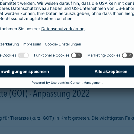
aben wir Ihnen zum Vergleich hier aufgelistet. Sie erhalten beisp
fsmittel
ng)
te (GOT) - Anpassung 2022
ür Tierärzte (kurz: GOT) in Kraft getreten. Die wichtigsten Fa