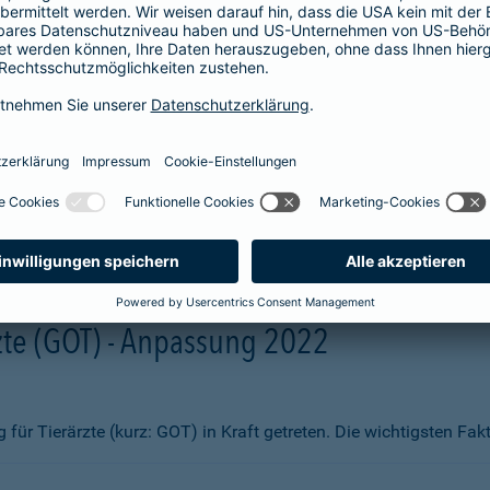
aben wir Ihnen zum Vergleich hier aufgelistet. Sie erhalten beisp
fsmittel
ng)
te (GOT) - Anpassung 2022
ür Tierärzte (kurz: GOT) in Kraft getreten. Die wichtigsten Fa