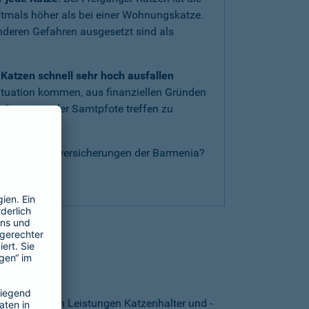
oftmals höher als bei einer Wohnungskatze.
anderen Gefahren ausgesetzt sind als
Katzen schnell sehr hoch ausfallen
ituation kommen, aus finanziellen Gründen
 Operation der Samtpfote treffen zu
nderen Katzenversicherungen der Barmenia?
g
.
thalten?
. Von welchen Leistungen Katzenhalter und -