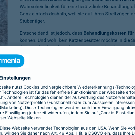
Wahrscheinlichkeit für eine tierärztliche Behandlung 
Ganz einfach deshalb, weil sie auf ihren Streifzügen 
Stubentiger.
Entscheidend ist jedoch, dass
Behandlungskosten für 
können. Und wohl kein Katzenbesitzer möchte in die S
die Entscheidung für oder gegen eine Behandlung oder
müssen.
Benötigen Sie weitere Informationen zu dieser und a
Dann empfehlen wir Ihnen unsere
persönliche Beratun
er Krankenversicherung für die Katze en
ia ist Ihr Vierbeiner
im Krankheitsfall umfassend abgesichert