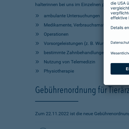
halterinnen bei uns im Einzelnen profitieren, h
ambulante Untersuchungen
Medikamente, Verbrauchsmaterial und Hil
Operationen
Vorsorgeleistungen (z. B. Wurmkur, Impfu
bestimmte Zahnbehandlungen
Nutzung von Telemedizin
Physiotherapie
Gebührenordnung für Tierärz
Zum 22.11.2022 ist die neue Gebührenordnung f