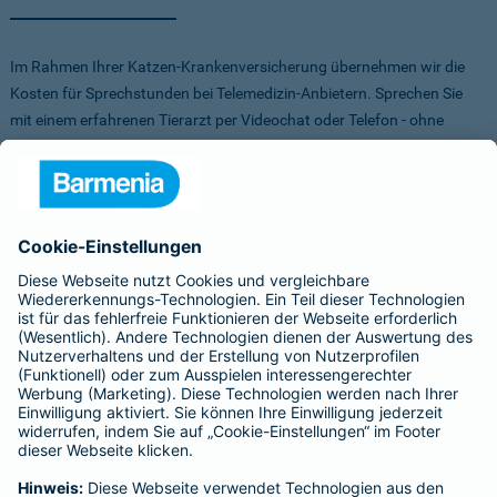
Im Rahmen Ihrer Katzen-Krankenversicherung übernehmen wir die
Kosten für Sprechstunden bei Telemedizin-Anbietern. Sprechen Sie
mit einem erfahrenen Tierarzt per Videochat oder Telefon - ohne
Stress für Sie und Ihr Tier.
Um Ihnen die Auswahl der Anbieter zu erleichtern, haben wir vorab
Anbieter verglichen, getestet und Vorteile für Sie vereinbart. Sowohl
bei FirstVet als auch bei Pfotendoctor profitieren Sie von einer
Direktabrechnung. Die Kosten werden also direkt zwischen dem
Anbieter und uns abgerechnet.
Für mehr Infos zu den Anbietern klicken Sie auf die Logos.