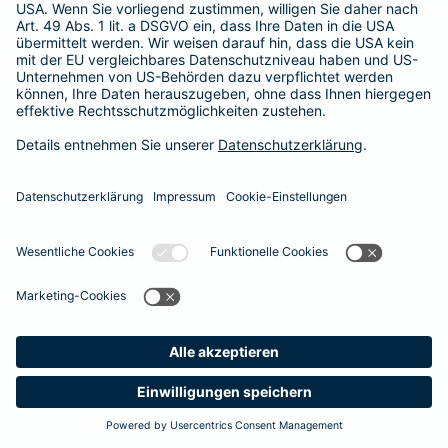
365 Tage / 24 Stunden
365 Tage / 24 Stunden
Meine
Suche
Produkte
Barmenia
Kontakt