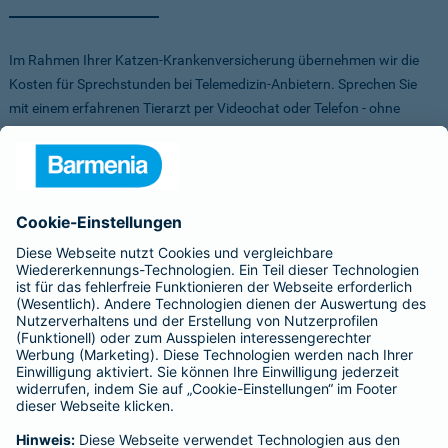
Im Rahmen Ihrer Katzen-Krankenversicherung übernehmen wir die
Kosten für Sprechstunden bei Telemedizin-Anbietern. Sprechen Sie
mit einem erfahrenen Tierarzt per Videochat oder Telefon - ohne
Stress für Sie und Ihr Tier.
Um Ihnen die Auswahl der Anbieter zu erleichtern, haben wir vorab
Anbieter verglichen, getestet und Vorteile für Sie vereinbart. Sowohl
bei FirstVet als auch bei Pfotendoctor profitieren Sie von einer
Direktabrechnung. Die Kosten werden also direkt zwischen dem
Anbieter und uns abgerechnet.
Für mehr Infos zu den Anbietern klicken Sie auf die Logos.