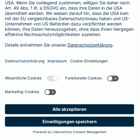
365 Tage / 24 Stunden
365 Tage / 24 Stunden
Meine
Suche
Produkte
Barmenia
Kontakt