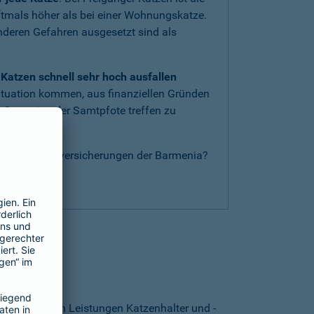
oftmals höher als bei einer Wohnungskatze.
anderen Gefahren ausgesetzt sind als
Katzen schnell sehr hoch ausfallen
ituation kommen, aus finanziellen Gründen
 Operation der Samtpfote treffen zu
nderen Katzenversicherungen der Barmenia?
g
.
thalten?
. Von welchen Leistungen Katzenhalter und -