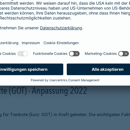
aben wir Ihnen zum Vergleich hier aufgelistet. Sie erhalten beisp
fsmittel
ng)
te (GOT) - Anpassung 2022
ür Tierärzte (kurz: GOT) in Kraft getreten. Die wichtigsten Fa