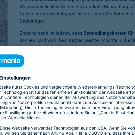
Wahrscheinlichkeit für eine tierärztliche Behandlung 
Ganz einfach deshalb, weil sie auf ihren Streifzügen 
Stubentiger.
Entscheidend ist jedoch, dass
Behandlungskosten für 
können. Und wohl kein Katzenbesitzer möchte in die S
die Entscheidung für oder gegen eine Behandlung oder
müssen.
Benötigen Sie weitere Informationen zu dieser und a
Dann empfehlen wir Ihnen unsere
persönliche Beratun
er Krankenversicherung für die Katze en
ia ist Ihr Vierbeiner
im Krankheitsfall umfassend abgesichert