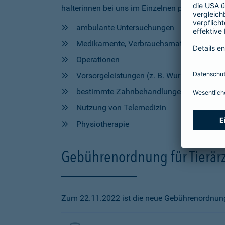
halterinnen bei uns im Einzelnen profitieren, h
ambulante Untersuchungen
Medikamente, Verbrauchsmaterial und Hil
Operationen
Vorsorgeleistungen (z. B. Wurmkur, Impfu
bestimmte Zahnbehandlungen
Nutzung von Telemedizin
Physiotherapie
Gebührenordnung für Tierärz
Zum 22.11.2022 ist die neue Gebührenordnung f