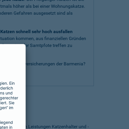
oftmals höher als bei einer Wohnungskatze.
anderen Gefahren ausgesetzt sind als
Katzen schnell sehr hoch ausfallen
ituation kommen, aus finanziellen Gründen
 Operation der Samtpfote treffen zu
nderen Katzenversicherungen der Barmenia?
g
.
thalten?
. Von welchen Leistungen Katzenhalter und -