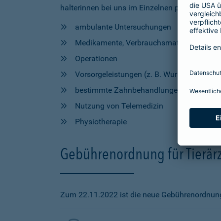
halterinnen bei uns im Einzelnen profitieren, h
ambulante Untersuchungen
Medikamente, Verbrauchsmaterial und Hil
Operationen
Vorsorgeleistungen (z. B. Wurmkur, Impfu
bestimmte Zahnbehandlungen
Nutzung von Telemedizin
Physiotherapie
Gebührenordnung für Tierärz
Zum 22.11.2022 ist die neue Gebührenordnung f