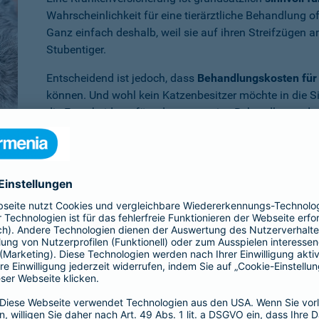
Wahrscheinlichkeit für eine tierärztliche Behandlung 
Ganz einfach deshalb, weil sie auf ihren Streifzügen 
Stubentiger.
Entscheidend ist jedoch, dass
Behandlungskosten für 
können. Und wohl kein Katzenbesitzer möchte in die S
die Entscheidung für oder gegen eine Behandlung oder
müssen.
Benötigen Sie weitere Informationen zu dieser und a
Dann empfehlen wir Ihnen unsere
persönliche Beratun
er Krankenversicherung für die Katze en
ia ist Ihr Vierbeiner
im Krankheitsfall umfassend abgesichert