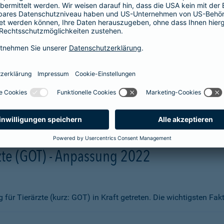
aben wir Ihnen zum Vergleich hier aufgelistet. Sie erhalten beisp
fsmittel
ng)
te (GOT) - Anpassung 2022
ür Tierärzte (kurz: GOT) in Kraft getreten. Die wichtigsten Fa