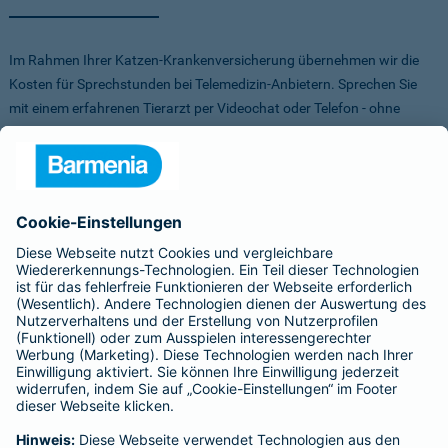
Im Rahmen Ihrer Katzen-Krankenversicherung übernehmen wir die
Kosten für Sprechstunden bei Telemedizin-Anbietern. Sprechen Sie
mit einem erfahrenen Tierarzt per Videochat oder Telefon - ohne
Stress für Sie und Ihr Tier.
Um Ihnen die Auswahl der Anbieter zu erleichtern, haben wir vorab
Anbieter verglichen, getestet und Vorteile für Sie vereinbart. Sowohl
bei FirstVet als auch bei Pfotendoctor profitieren Sie von einer
Direktabrechnung. Die Kosten werden also direkt zwischen dem
Anbieter und uns abgerechnet.
Für mehr Infos zu den Anbietern klicken Sie auf die Logos.