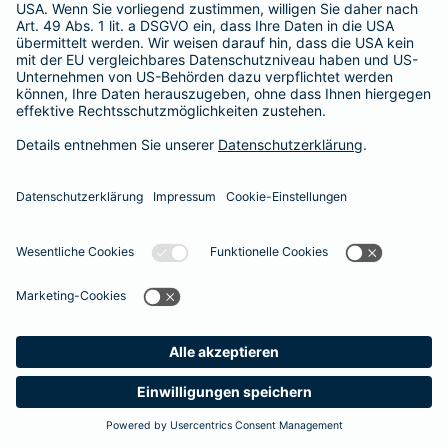
365 Tage / 24 Stunden
365 Tage / 24 Stunden
Meine
Suche
Produkte
Barmenia
Kontakt