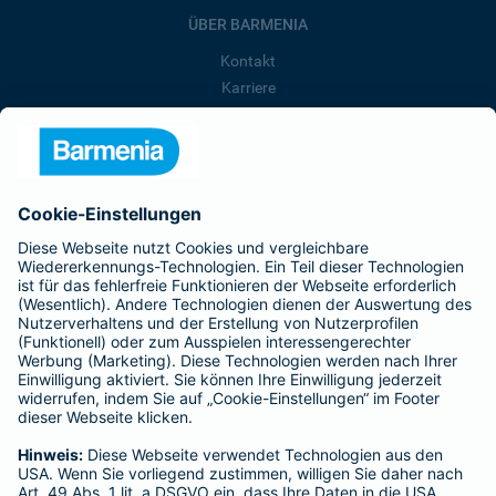
ÜBER BARMENIA
Kontakt
Karriere
Presse
Unternehmen
Anfahrt
Affiliate-Partner werden
Barmenia ist Teil der BarmeniaGothaer
BELIEBTE SEITEN
Kranken-Zusatzversicherung
Tierversicherungen
Haftpflichtversicherung
Hausratversicherung
SERVICE
Adresse ändern
Schaden melden