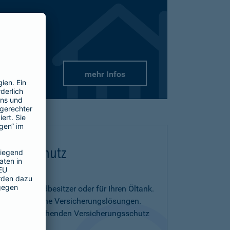
mehr Infos
flichtschutz
us- und Grundbesitzer oder für Ihren Öltank.
benötigen eigene Versicherungslösungen.
menia entsprechenden Versicherungsschutz
on.