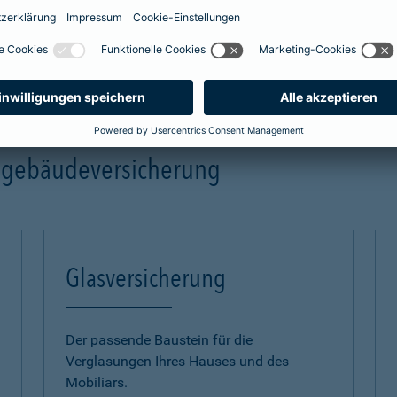
mehr Infos
ngebäudeversicherung
Glasversicherung
Der passende Baustein für die
Verglasungen Ihres Hauses und des
Mobiliars.