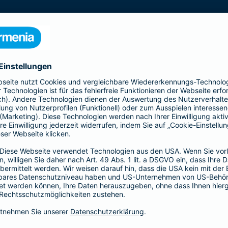
s gesamte Gebäude mit seinen Bestandteilen
 Kellermauern. Zubehör, wie z. B. Antennen, Markisen,
Schindelverkleidung, sind ebenfalls im
n Sie den Basis-, Top- und Premium-Schutz und
Ergänzender Haftp
bietet Ihnen mit der All-
Ob als Bauherr, bereits Ha
nziellen Verlusten durch
Individuelle Situationen 
u - bis zur
Hier bietet Ihnen die Bar
für Ihre persönliche Situati