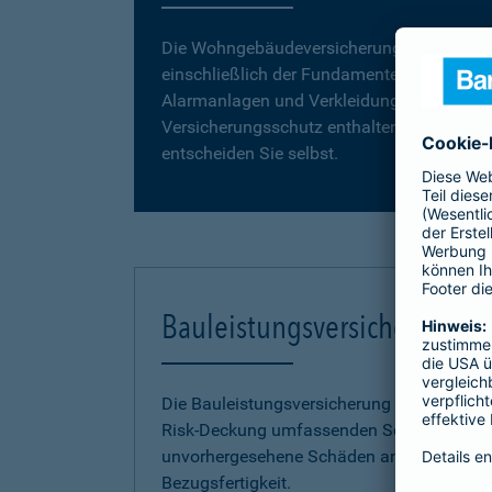
Die Wohngebäudeversicherung umfasst da
einschließlich der Fundamente, Grund- und
Alarmanlagen und Verkleidungen, wie z. B. 
Versicherungsschutz enthalten. Vergleiche
entscheiden Sie selbst.
Bauleistungsversicherung
Die Bauleistungsversicherung der Barmenia 
Risk-Deckung umfassenden Schutz vor fina
unvorhergesehene Schäden an Ihrem Neuba
Bezugsfertigkeit.