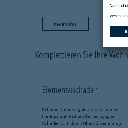
mehr Infos
Komplettieren Sie Ihre Woh
Elementarschäden
Extreme Naturereignisse treten immer
häufiger auf. Sichern Sie sich gegen
Schäden z. B. durch Überschwemmung,