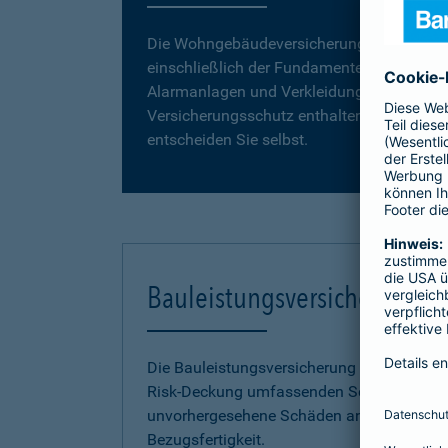
Die Wohngebäudeversicherung umfasst da
einschließlich der Fundamente, Grund- und
Alarmanlagen und Verkleidungen, wie z. B. 
Versicherungsschutz enthalten. Vergleiche
entscheiden Sie selbst.
Bauleistungsversicherung
Die Bauleistungsversicherung der Barmenia 
Risk-Deckung umfassenden Schutz vor fina
unvorhergesehene Schäden an Ihrem Neuba
Bezugsfertigkeit.