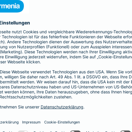
s gesamte Gebäude mit seinen Bestandteilen
 Kellermauern. Zubehör, wie z. B. Antennen, Markisen,
Schindelverkleidung, sind ebenfalls im
n Sie den Basis-, Top- und Premium-Schutz und
Ergänzender Haftp
bietet Ihnen mit der All-
Ob als Bauherr, bereits Ha
nziellen Verlusten durch
Individuelle Situationen 
u - bis zur
Hier bietet Ihnen die Bar
für Ihre persönliche Situati