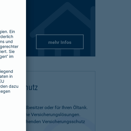
mehr Infos
flichtschutz
us- und Grundbesitzer oder für Ihren Öltank.
benötigen eigene Versicherungslösungen.
menia entsprechenden Versicherungsschutz
on.