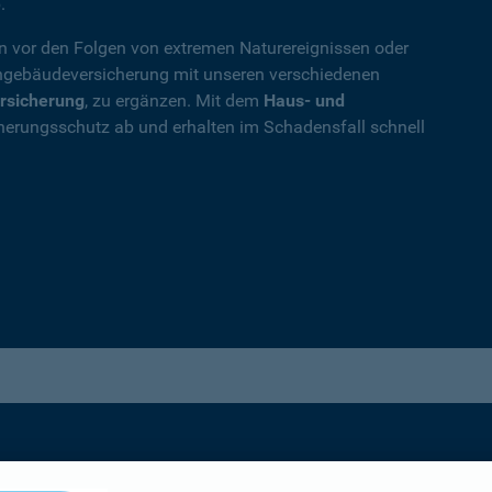
.
en vor den Folgen von extremen Naturereignissen oder
ohngebäudeversicherung mit unseren verschiedenen
rsicherung
, zu ergänzen. Mit dem
Haus- und
herungsschutz ab und erhalten im Schadensfall schnell