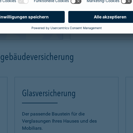
mehr Infos
ngebäudeversicherung
Glasversicherung
Der passende Baustein für die
Verglasungen Ihres Hauses und des
Mobiliars.