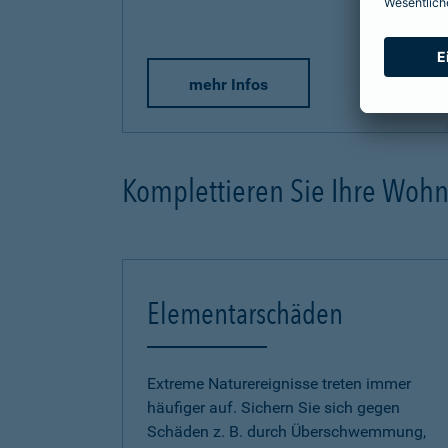
mehr Infos
Komplettieren Sie Ihre Woh
Elementarschäden
Extreme Naturereignisse treten immer
häufiger auf. Sichern Sie sich gegen
Schäden z. B. durch Überschwemmung,