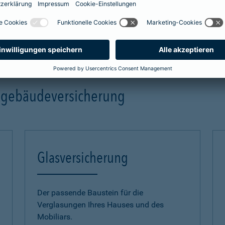
mehr Infos
ngebäudeversicherung
Glasversicherung
Der passende Baustein für die
Verglasungen Ihres Hauses und des
Mobiliars.