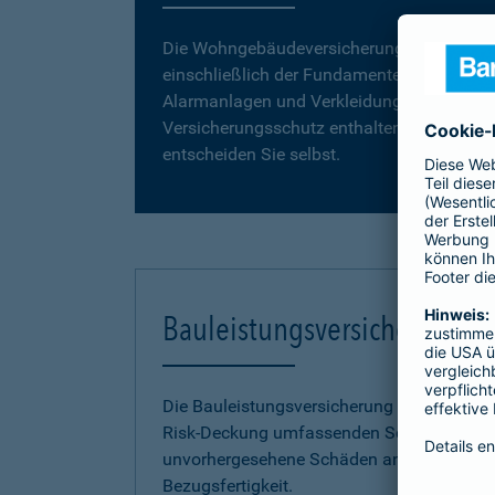
Die Wohngebäudeversicherung umfasst da
einschließlich der Fundamente, Grund- und
Alarmanlagen und Verkleidungen, wie z. B. 
Versicherungsschutz enthalten. Vergleiche
entscheiden Sie selbst.
Bauleistungsversicherung
Die Bauleistungsversicherung der Barmenia 
Risk-Deckung umfassenden Schutz vor fina
unvorhergesehene Schäden an Ihrem Neuba
Bezugsfertigkeit.