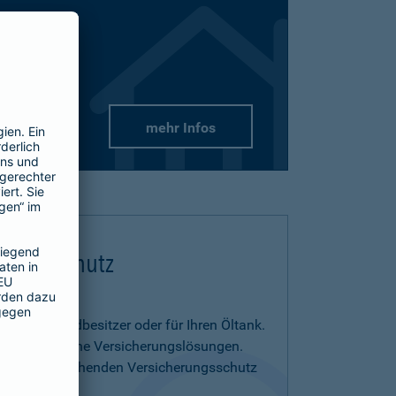
mehr Infos
flichtschutz
us- und Grundbesitzer oder für Ihren Öltank.
benötigen eigene Versicherungslösungen.
menia entsprechenden Versicherungsschutz
on.