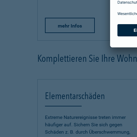
mehr Infos
Komplettieren Sie Ihre Woh
Elementarschäden
Extreme Naturereignisse treten immer
häufiger auf. Sichern Sie sich gegen
Schäden z. B. durch Überschwemmung,