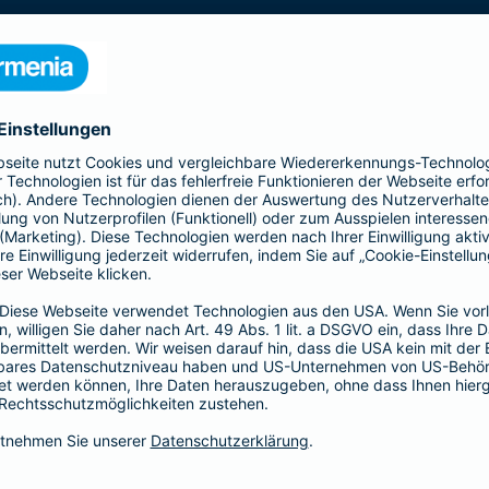
s gesamte Gebäude mit seinen Bestandteilen
 Kellermauern. Zubehör, wie z. B. Antennen, Markisen,
Schindelverkleidung, sind ebenfalls im
n Sie den Basis-, Top- und Premium-Schutz und
Ergänzender Haftp
bietet Ihnen mit der All-
Ob als Bauherr, bereits Ha
nziellen Verlusten durch
Individuelle Situationen 
u - bis zur
Hier bietet Ihnen die Bar
für Ihre persönliche Situati