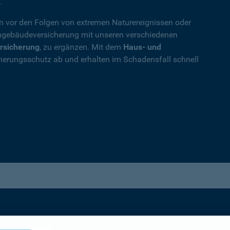
.
en vor den Folgen von extremen Naturereignissen oder
ohngebäudeversicherung mit unseren verschiedenen
rsicherung
, zu ergänzen. Mit dem
Haus- und
herungsschutz ab und erhalten im Schadensfall schnell