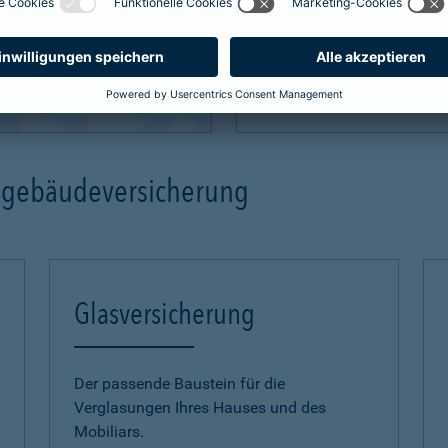
mehr Infos
ngebäudeversicherung
Glasversicherung
Der passende Baustein für die
Verglasungen Ihres Hauses und des
Mobiliars.