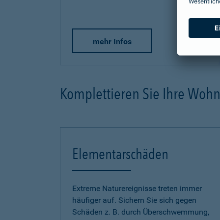
mehr Infos
Komplettieren Sie Ihre Woh
Elementarschäden
Extreme Naturereignisse treten immer
häufiger auf. Sichern Sie sich gegen
Schäden z. B. durch Überschwemmung,