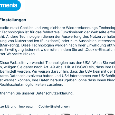
s gesamte Gebäude mit seinen Bestandteilen
 Kellermauern. Zubehör, wie z. B. Antennen, Markisen,
Schindelverkleidung, sind ebenfalls im
n Sie den Basis-, Top- und Premium-Schutz und
Ergänzender Haftp
bietet Ihnen mit der All-
Ob als Bauherr, bereits Ha
nziellen Verlusten durch
Individuelle Situationen 
u - bis zur
Hier bietet Ihnen die Bar
für Ihre persönliche Situati