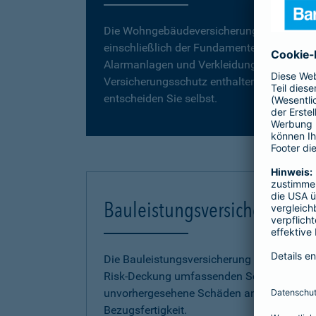
Die Wohngebäudeversicherung umfasst da
einschließlich der Fundamente, Grund- und
Alarmanlagen und Verkleidungen, wie z. B. 
Versicherungsschutz enthalten. Vergleiche
entscheiden Sie selbst.
Bauleistungsversicherung
Die Bauleistungsversicherung der Barmenia 
Risk-Deckung umfassenden Schutz vor fina
unvorhergesehene Schäden an Ihrem Neuba
Bezugsfertigkeit.