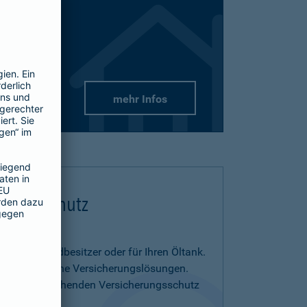
mehr Infos
flichtschutz
us- und Grundbesitzer oder für Ihren Öltank.
benötigen eigene Versicherungslösungen.
menia entsprechenden Versicherungsschutz
on.