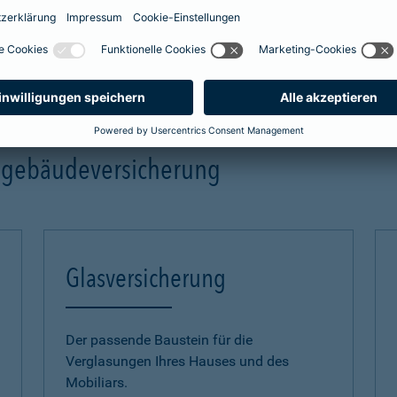
mehr Infos
ngebäudeversicherung
Glasversicherung
Der passende Baustein für die
Verglasungen Ihres Hauses und des
Mobiliars.