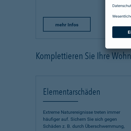
mehr Infos
Komplettieren Sie Ihre Woh
Elementarschäden
Extreme Naturereignisse treten immer
häufiger auf. Sichern Sie sich gegen
Schäden z. B. durch Überschwemmung,