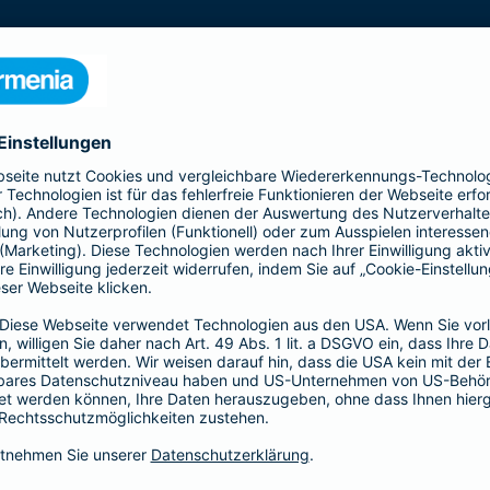
s gesamte Gebäude mit seinen Bestandteilen
 Kellermauern. Zubehör, wie z. B. Antennen, Markisen,
Schindelverkleidung, sind ebenfalls im
n Sie den Basis-, Top- und Premium-Schutz und
Ergänzender Haftp
bietet Ihnen mit der All-
Ob als Bauherr, bereits Ha
nziellen Verlusten durch
Individuelle Situationen 
u - bis zur
Hier bietet Ihnen die Bar
für Ihre persönliche Situati