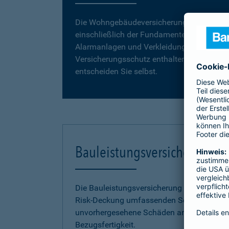
Die Wohngebäudeversicherung umfasst da
einschließlich der Fundamente, Grund- und
Alarmanlagen und Verkleidungen, wie z. B. 
Versicherungsschutz enthalten. Vergleiche
entscheiden Sie selbst.
Bauleistungsversicherung
Die Bauleistungsversicherung der Barmenia 
Risk-Deckung umfassenden Schutz vor fina
unvorhergesehene Schäden an Ihrem Neuba
Bezugsfertigkeit.