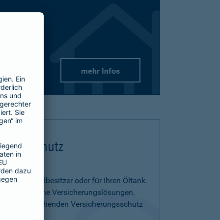
mehr Infos
flichtschutz
us- und Grundbesitzer oder für Ihren Öltank.
benötigen eigene Versicherungslösungen.
menia entsprechenden Versicherungsschutz
on.