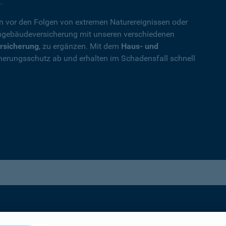
.
en vor den Folgen von extremen Naturereignissen oder
ohngebäudeversicherung mit unseren verschiedenen
rsicherung
, zu ergänzen. Mit dem
Haus- und
herungsschutz ab und erhalten im Schadensfall schnell