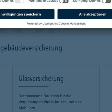
mehr Infos
ngebäudeversicherung
Glasversicherung
Der passende Baustein für die
Verglasungen Ihres Hauses und des
Mobiliars.