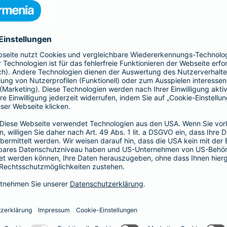
s gesamte Gebäude mit seinen Bestandteilen
 Kellermauern. Zubehör, wie z. B. Antennen, Markisen,
Schindelverkleidung, sind ebenfalls im
n Sie den Basis-, Top- und Premium-Schutz und
Ergänzender Haftp
bietet Ihnen mit der All-
Ob als Bauherr, bereits Ha
nziellen Verlusten durch
Individuelle Situationen 
u - bis zur
Hier bietet Ihnen die Bar
für Ihre persönliche Situati