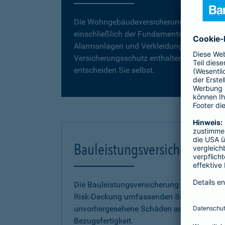
Die Wohngebäudeversicherung umfasst da
einschließlich der Fundamente, Grund- und
Alarmanlagen und Verkleidungen, wie z. B. 
Versicherungsschutz enthalten. Vergleiche
entscheiden Sie selbst.
Bauleistungsversicherung
Die Bauleistungsversicherung der Barmenia 
Risk-Deckung umfassenden Schutz vor fina
unvorhergesehene Schäden an Ihrem Neuba
Bezugsfertigkeit.