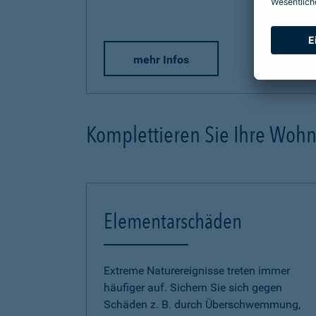
mehr Infos
Komplettieren Sie Ihre Woh
Elementarschäden
Extreme Naturereignisse treten immer
häufiger auf. Sichern Sie sich gegen
Schäden z. B. durch Überschwemmung,