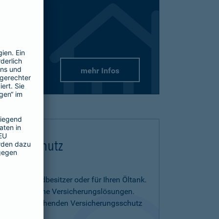
mehr Infos
flichtschutz
us- und Grundbesitzer oder für Ihren Öltank.
benötigen eigene Versicherungslösungen.
menia entsprechenden Versicherungsschutz
on.