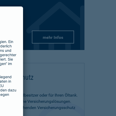
mehr Infos
flichtschutz
us- und Grundbesitzer oder für Ihren Öltank.
benötigen eigene Versicherungslösungen.
menia entsprechenden Versicherungsschutz
on.