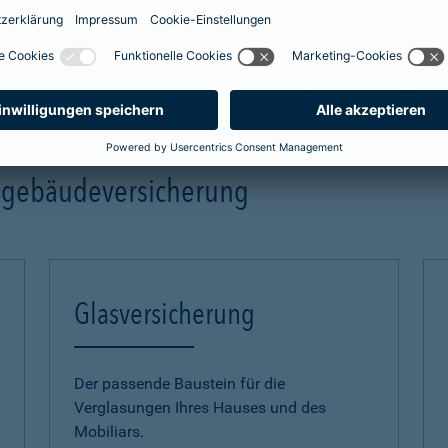
mehr Infos
ngebäudeversicherung
Glasversicherung
Der passende Baustein für die
Verglasungen Ihres Hauses und des
Mobiliars.