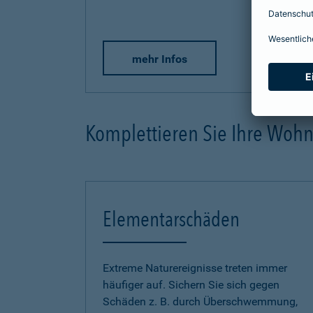
mehr Infos
Komplettieren Sie Ihre Woh
Elementarschäden
Extreme Naturereignisse treten immer
häufiger auf. Sichern Sie sich gegen
Schäden z. B. durch Überschwemmung,