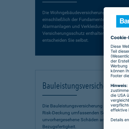
Die Wohngebäudeversicherung umfasst da
einschließlich der Fundamente, Grund- und
Alarmanlagen und Verkleidungen, wie z. B. 
Versicherungsschutz enthalten. Vergleiche
entscheiden Sie selbst.
Bauleistungsversicherung
Die Bauleistungsversicherung der Barmenia 
Risk-Deckung umfassenden Schutz vor fina
unvorhergesehene Schäden an Ihrem Neuba
Bezugsfertigkeit.