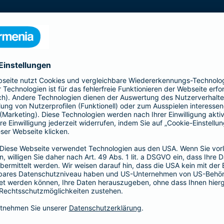
s gesamte Gebäude mit seinen Bestandteilen
 Kellermauern. Zubehör, wie z. B. Antennen, Markisen,
Schindelverkleidung, sind ebenfalls im
n Sie den Basis-, Top- und Premium-Schutz und
Ergänzender Haftp
bietet Ihnen mit der All-
Ob als Bauherr, bereits Ha
nziellen Verlusten durch
Individuelle Situationen 
u - bis zur
Hier bietet Ihnen die Bar
für Ihre persönliche Situati