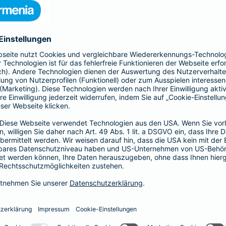
s gesamte Gebäude mit seinen Bestandteilen
 Kellermauern. Zubehör, wie z. B. Antennen, Markisen,
Schindelverkleidung, sind ebenfalls im
n Sie den Basis-, Top- und Premium-Schutz und
Ergänzender Haftp
bietet Ihnen mit der All-
Ob als Bauherr, bereits Ha
nziellen Verlusten durch
Individuelle Situationen 
u - bis zur
Hier bietet Ihnen die Bar
für Ihre persönliche Situati