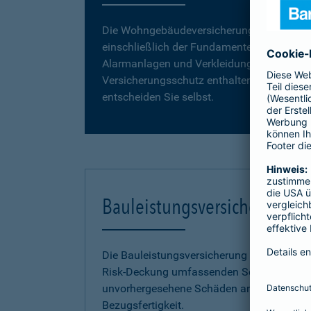
Die Wohngebäudeversicherung umfasst da
einschließlich der Fundamente, Grund- und
Alarmanlagen und Verkleidungen, wie z. B. 
Versicherungsschutz enthalten. Vergleiche
entscheiden Sie selbst.
Bauleistungsversicherung
Die Bauleistungsversicherung der Barmenia 
Risk-Deckung umfassenden Schutz vor fina
unvorhergesehene Schäden an Ihrem Neuba
Bezugsfertigkeit.