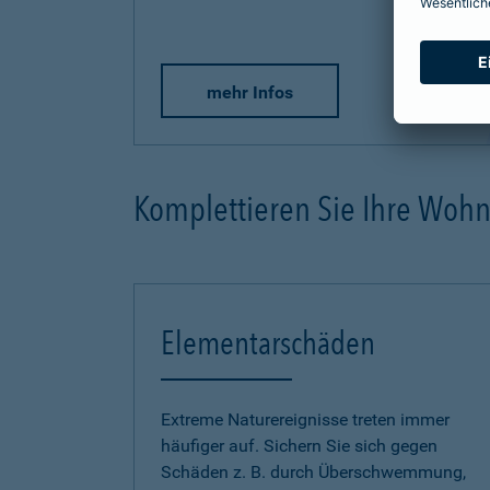
mehr Infos
Komplettieren Sie Ihre Woh
Elementarschäden
Extreme Naturereignisse treten immer
häufiger auf. Sichern Sie sich gegen
Schäden z. B. durch Überschwemmung,