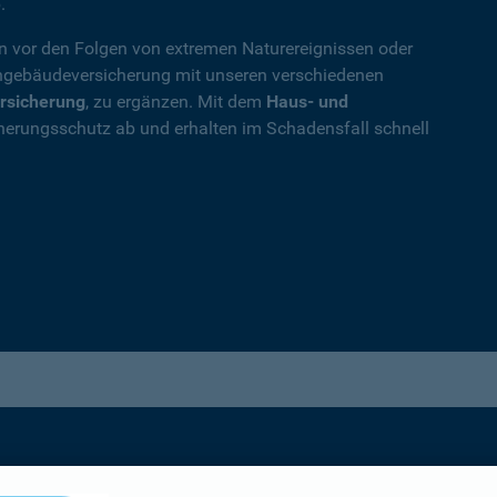
.
en vor den Folgen von extremen Naturereignissen oder
ohngebäudeversicherung mit unseren verschiedenen
rsicherung
, zu ergänzen. Mit dem
Haus- und
herungsschutz ab und erhalten im Schadensfall schnell