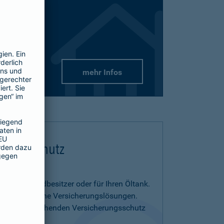
mehr Infos
flichtschutz
us- und Grundbesitzer oder für Ihren Öltank.
benötigen eigene Versicherungslösungen.
menia entsprechenden Versicherungsschutz
on.