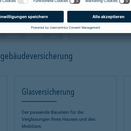
mehr Infos
ngebäudeversicherung
Glasversicherung
Der passende Baustein für die
Verglasungen Ihres Hauses und des
Mobiliars.