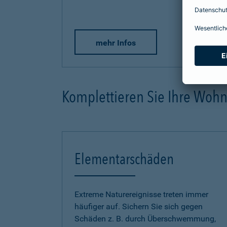
mehr Infos
Komplettieren Sie Ihre Woh
Elementarschäden
Extreme Naturereignisse treten immer
häufiger auf. Sichern Sie sich gegen
Schäden z. B. durch Überschwemmung,