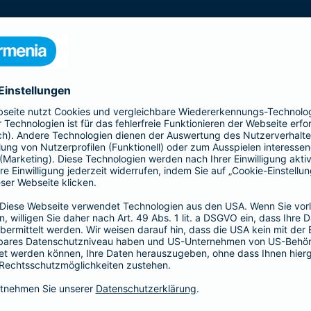
s gesamte Gebäude mit seinen Bestandteilen
 Kellermauern. Zubehör, wie z. B. Antennen, Markisen,
Schindelverkleidung, sind ebenfalls im
n Sie den Basis-, Top- und Premium-Schutz und
Ergänzender Haftp
bietet Ihnen mit der All-
Ob als Bauherr, bereits Ha
nziellen Verlusten durch
Individuelle Situationen 
u - bis zur
Hier bietet Ihnen die Bar
für Ihre persönliche Situati