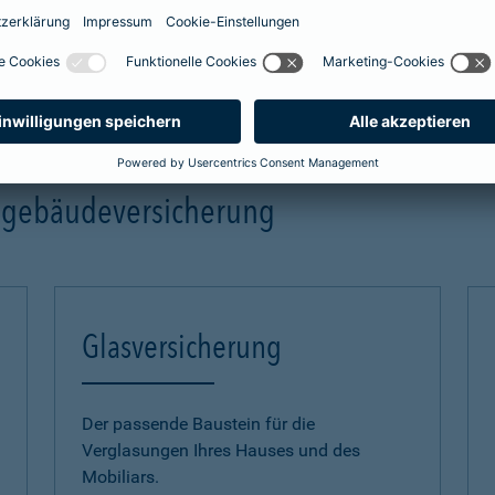
mehr Infos
ngebäudeversicherung
Glasversicherung
Der passende Baustein für die
Verglasungen Ihres Hauses und des
Mobiliars.