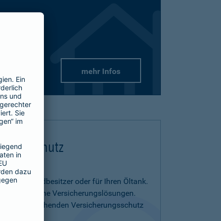
mehr Infos
flichtschutz
us- und Grundbesitzer oder für Ihren Öltank.
benötigen eigene Versicherungslösungen.
menia entsprechenden Versicherungsschutz
on.