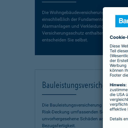
Die Wohngebäudeversicherung umfasst da
einschließlich der Fundamente, Grund- und
Alarmanlagen und Verkleidungen, wie z. B. 
Versicherungsschutz enthalten. Vergleiche
entscheiden Sie selbst.
Bauleistungsversicherung
Die Bauleistungsversicherung der Barmenia 
Risk-Deckung umfassenden Schutz vor fina
unvorhergesehene Schäden an Ihrem Neuba
Bezugsfertigkeit.