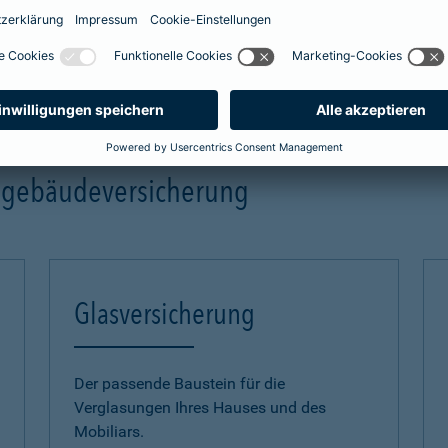
mehr Infos
ngebäudeversicherung
Glasversicherung
Der passende Baustein für die
Verglasungen Ihres Hauses und des
Mobiliars.