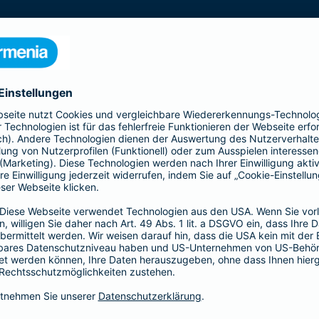
s gesamte Gebäude mit seinen Bestandteilen
 Kellermauern. Zubehör, wie z. B. Antennen, Markisen,
Schindelverkleidung, sind ebenfalls im
n Sie den Basis-, Top- und Premium-Schutz und
Ergänzender Haftp
bietet Ihnen mit der All-
Ob als Bauherr, bereits Ha
nziellen Verlusten durch
Individuelle Situationen 
u - bis zur
Hier bietet Ihnen die Bar
für Ihre persönliche Situati