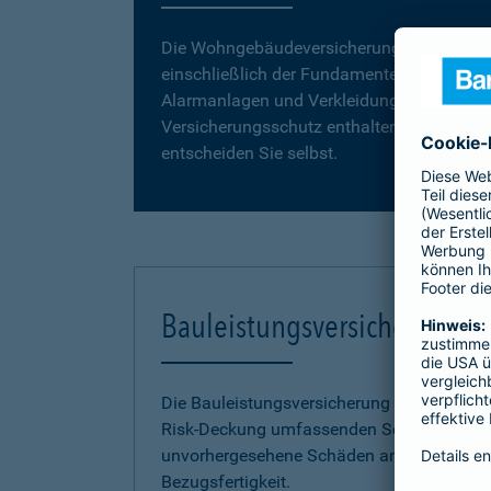
Die Wohngebäudeversicherung umfasst da
einschließlich der Fundamente, Grund- und
Alarmanlagen und Verkleidungen, wie z. B. 
Versicherungsschutz enthalten. Vergleiche
entscheiden Sie selbst.
Bauleistungsversicherung
Die Bauleistungsversicherung der Barmenia 
Risk-Deckung umfassenden Schutz vor fina
unvorhergesehene Schäden an Ihrem Neuba
Bezugsfertigkeit.