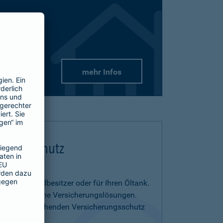
mehr Infos
flichtschutz
us- und Grundbesitzer oder für Ihren Öltank.
benötigen eigene Versicherungslösungen.
menia entsprechenden Versicherungsschutz
on.