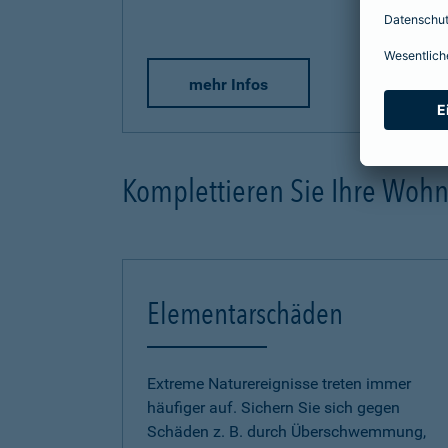
mehr Infos
Komplettieren Sie Ihre Woh
Elementarschäden
Extreme Naturereignisse treten immer
häufiger auf. Sichern Sie sich gegen
Schäden z. B. durch Überschwemmung,