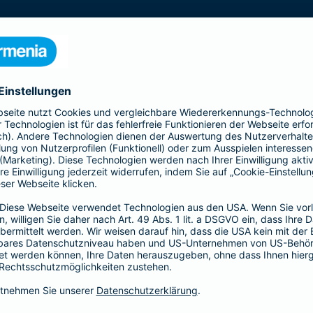
s gesamte Gebäude mit seinen Bestandteilen
 Kellermauern. Zubehör, wie z. B. Antennen, Markisen,
Schindelverkleidung, sind ebenfalls im
n Sie den Basis-, Top- und Premium-Schutz und
Ergänzender Haftp
bietet Ihnen mit der All-
Ob als Bauherr, bereits Ha
nziellen Verlusten durch
Individuelle Situationen 
u - bis zur
Hier bietet Ihnen die Bar
für Ihre persönliche Situati