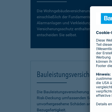
Die Wohngebäudeversicherung umfasst da
einschließlich der Fundamente, Grund- und
Alarmanlagen und Verkleidungen, wie z. B. 
Versicherungsschutz enthalten. Vergleiche
entscheiden Sie selbst.
Bauleistungsversicherung
Die Bauleistungsversicherung der Barmenia 
Risk-Deckung umfassenden Schutz vor fina
unvorhergesehene Schäden an Ihrem Neuba
Bezugsfertigkeit.