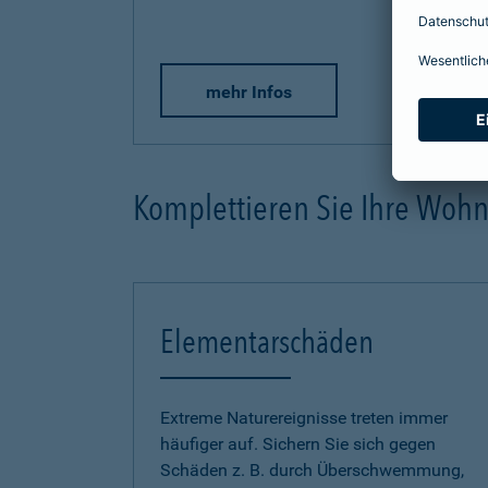
mehr Infos
Komplettieren Sie Ihre Woh
Elementarschäden
Extreme Naturereignisse treten immer
häufiger auf. Sichern Sie sich gegen
Schäden z. B. durch Überschwemmung,