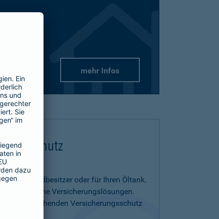
mehr Infos
flichtschutz
us- und Grundbesitzer oder für Ihren Öltank.
benötigen eigene Versicherungslösungen.
menia entsprechenden Versicherungsschutz
on.