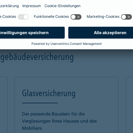
mehr Infos
ngebäudeversicherung
Glasversicherung
Der passende Baustein für die
Verglasungen Ihres Hauses und des
Mobiliars.