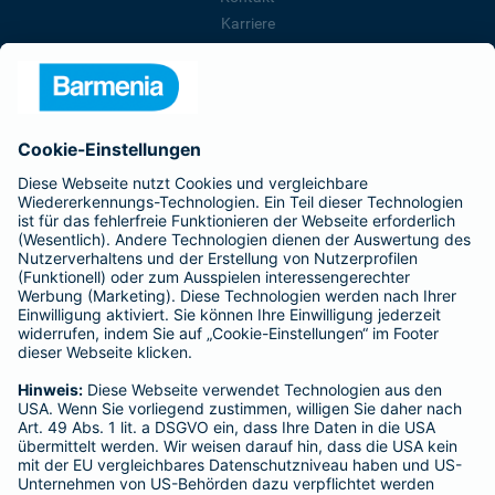
Karriere
Presse
Unternehmen
Anfahrt
Affiliate-Partner werden
Barmenia ist Teil der BarmeniaGothaer
BELIEBTE SEITEN
Kranken-Zusatzversicherung
Tierversicherungen
Haftpflichtversicherung
Hausratversicherung
SERVICE
Adresse ändern
Schaden melden
Kilometerstandsmeldung
Serviceübersicht