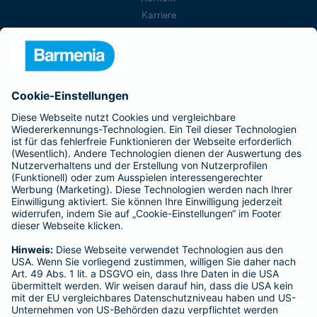
Karriere
Presse
Unternehmen
Anfahrt
Affiliate-Partner werden
Barmenia ist Teil der BarmeniaGothaer
BELIEBTE SEITEN
Kranken-Zusatzversicherung
Tierversicherungen
Haftpflichtversicherung
Hausratversicherung
SERVICE
Adresse ändern
Schaden melden
Kilometerstandsmeldung
Serviceübersicht