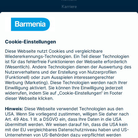
Karriere
Presse
Unternehmen
Anfahrt
Affiliate-Partner werden
Barmenia ist Teil der BarmeniaGothaer
BELIEBTE SEITEN
Kranken-Zusatzversicherung
Tierversicherungen
Haftpflichtversicherung
Hausratversicherung
SERVICE
Adresse ändern
Schaden melden
Kilometerstandsmeldung
Serviceübersicht