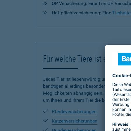
OP Versicherung: Eine Tier OP Versiche
Haftpflichtversicherung: Eine
Tierhalte
Für welche Tiere ist eine V
Jedes Tier ist liebenswürdig und verdient
benötigen allerdings besonderen Schutz und
Möglichkeiten abhängig sein. Wir haben uns
um Ihnen und Ihrem Tier die
beste Absich
Pferdeversicherungen
Katzenversicherungen
Hundeversicherungen