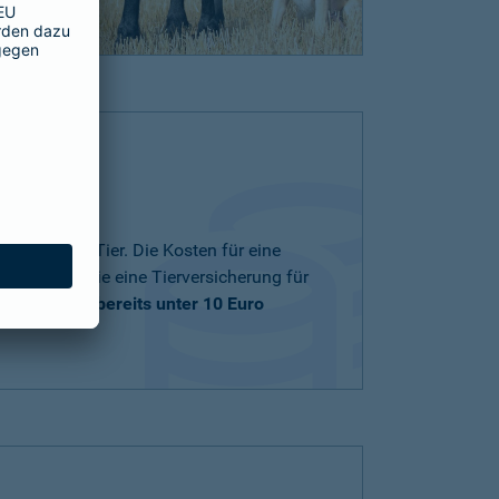
nd zu Ihrem Tier. Die Kosten für eine
ng und ob Sie eine Tierversicherung für
träge
starten bereits unter 10 Euro