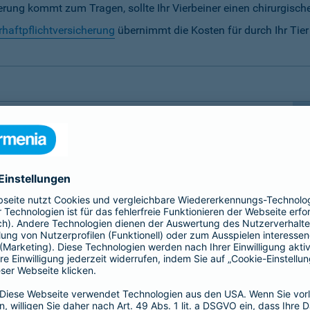
rung kommt zum Tragen, sollte Ihr Vierbeiner einen chirurgische
rhaftpflichtversicherung
übernimmt die Kosten für durch Ihr Tie
ersicherung notwendig?
 besondere Fürsorge.
Hunde und Katzen sowie Pferde
 der sollte nicht von unseren finanziellen
 daher auf folgende Tierversicherungen spezialisiert,
erung
zu ermöglichen: