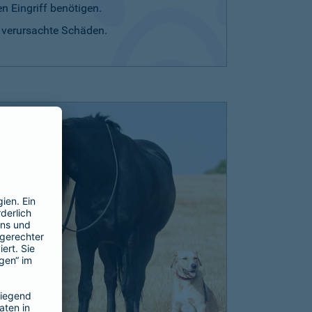
n Eingriff benötigen.
r verursachte Schäden.