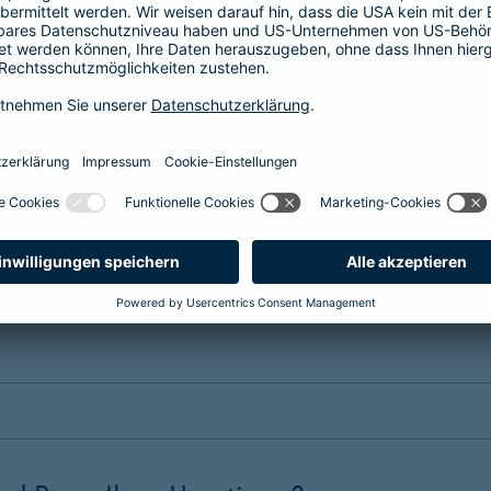
erung?
nsere Tarife. Wählen Sie einen
maßgeschneiderten Schutz
, passe
 dem Erstattungssatz, der Selbstbeteiligung, dem Leistungsumfa
 Hund oder eine Tierversicherung für Ihr Pferd benötigen. Die Bei