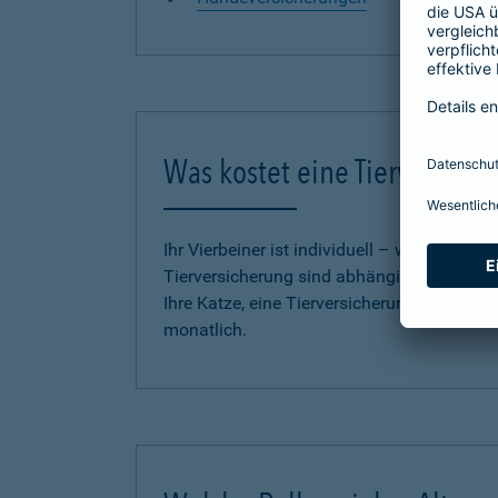
Was kostet eine Tierversich
Ihr Vierbeiner ist individuell – wie auch u
Tierversicherung sind abhängig vom Tarif,
Ihre Katze, eine Tierversicherung für Ihren
monatlich.