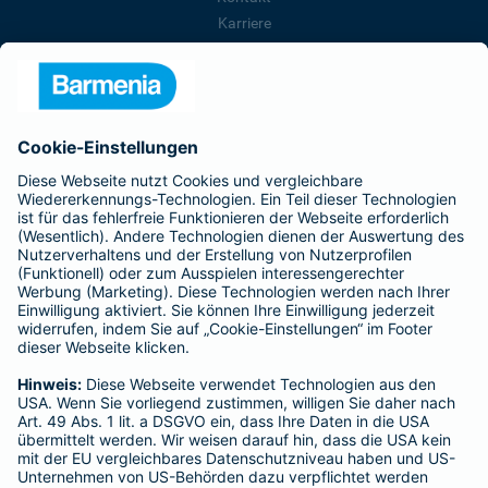
Karriere
Presse
Unternehmen
Anfahrt
Affiliate-Partner werden
Barmenia ist Teil der BarmeniaGothaer
BELIEBTE SEITEN
Kranken-Zusatzversicherung
Tierversicherungen
Haftpflichtversicherung
Hausratversicherung
SERVICE
Adresse ändern
Schaden melden
Kilometerstandsmeldung
Serviceübersicht