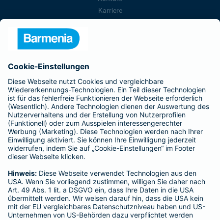
Karriere
Presse
Unternehmen
Anfahrt
Affiliate-Partner werden
Barmenia ist Teil der BarmeniaGothaer
BELIEBTE SEITEN
Kranken-Zusatzversicherung
Tierversicherungen
Haftpflichtversicherung
Hausratversicherung
SERVICE
Adresse ändern
Schaden melden
Kilometerstandsmeldung
Serviceübersicht