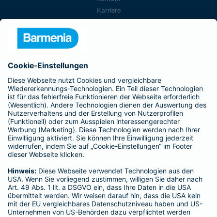
Karriere
Presse
Unternehmen
Anfahrt
Affiliate-Partner werden
Barmenia ist Teil der BarmeniaGothaer
BELIEBTE SEITEN
Kranken-Zusatzversicherung
Tierversicherungen
Haftpflichtversicherung
Hausratversicherung
SERVICE
Adresse ändern
Schaden melden
Kilometerstandsmeldung
Serviceübersicht