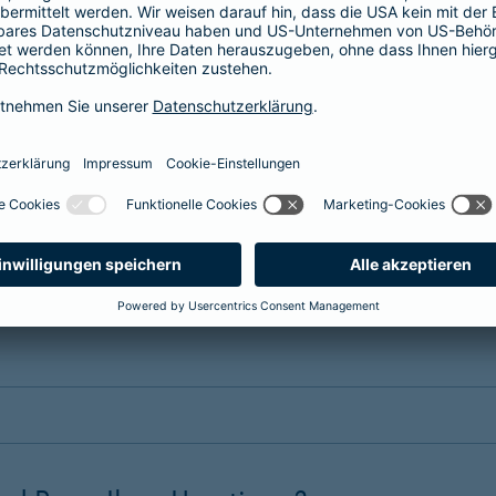
erung?
nsere Tarife. Wählen Sie einen
maßgeschneiderten Schutz
, passe
 dem Erstattungssatz, der Selbstbeteiligung, dem Leistungsumfa
 Hund oder eine Tierversicherung für Ihr Pferd benötigen. Die Bei