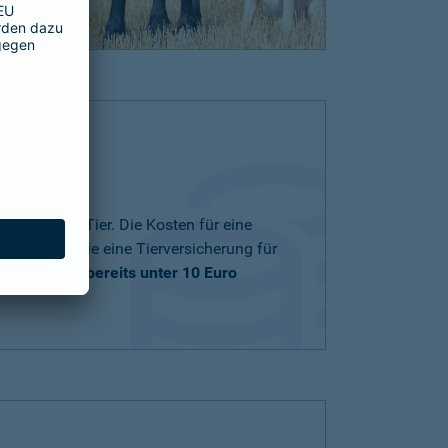
nd zu Ihrem Tier. Die Kosten für eine
ng und ob Sie eine Tierversicherung für
träge
starten bereits unter 10 Euro