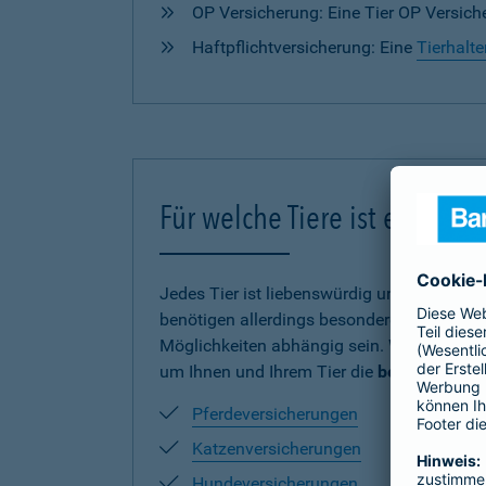
OP Versicherung: Eine Tier OP Versiche
Haftpflichtversicherung: Eine
Tierhalte
Für welche Tiere ist eine V
Jedes Tier ist liebenswürdig und verdient
benötigen allerdings besonderen Schutz und
Möglichkeiten abhängig sein. Wir haben uns
um Ihnen und Ihrem Tier die
beste Absich
Pferdeversicherungen
Katzenversicherungen
Hundeversicherungen