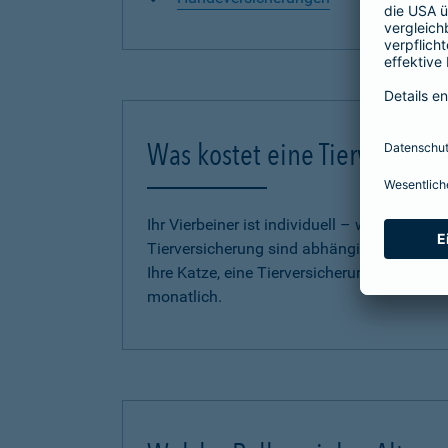
Was kostet eine Tierversich
Ihr Vierbeiner ist individuell – wie auch u
Tierversicherung sind abhängig vom Tarif,
Ihre Katze, eine Tierversicherung für Ihren
monatlich.