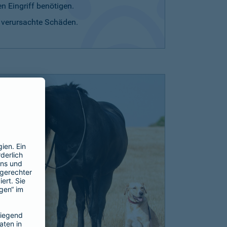
n Eingriff benötigen.
r verursachte Schäden.