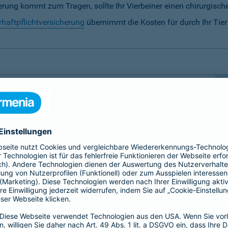
rung kommt zum Tragen, sollte Ihr Vierbeiner einen chirurgische
rhaftpflichtversicherung
übernimmt die Kosten für durch Ihr Tie
ersicherung notwendig?
 besondere Fürsorge.
Hunde und Katzen sowie Pferde
 der sollte nicht von unseren finanziellen
 daher auf folgende Tierversicherungen spezialisiert,
erung
zu ermöglichen: