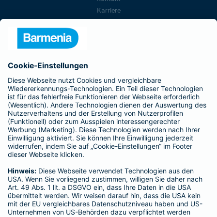
Karriere
Presse
Unternehmen
Anfahrt
Affiliate-Partner werden
Barmenia ist Teil der BarmeniaGothaer
BELIEBTE SEITEN
Kranken-Zusatzversicherung
Tierversicherungen
Haftpflichtversicherung
Hausratversicherung
SERVICE
Adresse ändern
Schaden melden
Kilometerstandsmeldung
Serviceübersicht