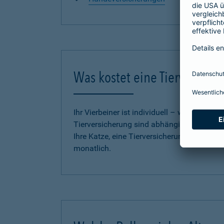
Was kostet eine Tierversich
Ihr Vierbeiner ist individuell – wie auch u
Tierversicherung sind abhängig vom Tarif,
Ihre Katze, eine Tierversicherung für Ihren
monatlich.