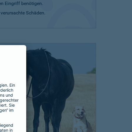
n Eingriff benötigen.
r verursachte Schäden.