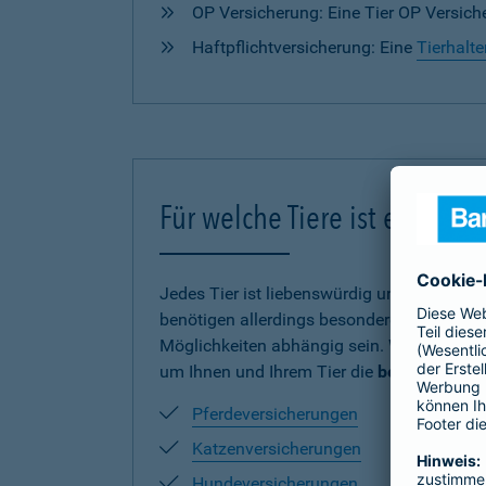
OP Versicherung: Eine Tier OP Versiche
Haftpflichtversicherung: Eine
Tierhalte
Für welche Tiere ist eine V
Jedes Tier ist liebenswürdig und verdient
benötigen allerdings besonderen Schutz und
Möglichkeiten abhängig sein. Wir haben uns
um Ihnen und Ihrem Tier die
beste Absich
Pferdeversicherungen
Katzenversicherungen
Hundeversicherungen