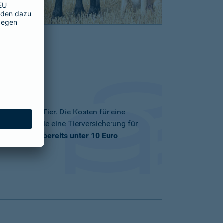
nd zu Ihrem Tier. Die Kosten für eine
ng und ob Sie eine Tierversicherung für
träge
starten bereits unter 10 Euro