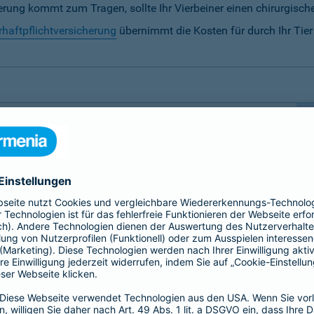
rung kommt zum Tragen, sollte Ihr Vierbeiner einen chirurgische
rhaftpflichtversicherung
übernimmt die Kosten für durch Ihr Tie
ersicherung notwendig?
 besondere Fürsorge.
Hunde und Katzen sowie Pferde
 der sollte nicht von unseren finanziellen
 daher auf folgende Tierversicherungen spezialisiert,
erung
zu ermöglichen: