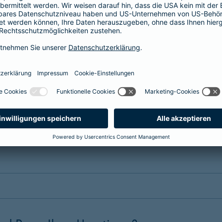
erung?
nsere Tarife. Wählen Sie einen
maßgeschneiderten Schutz
, passe
 dem Erstattungssatz, der Selbstbeteiligung, dem Leistungsumfa
 Hund oder eine Tierversicherung für Ihr Pferd benötigen. Die Bei