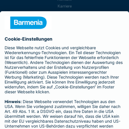
Karriere
Presse
Unternehmen
Anfahrt
Affiliate-Partner werden
Barmenia ist Teil der BarmeniaGothaer
BELIEBTE SEITEN
Kranken-Zusatzversicherung
Tierversicherungen
Haftpflichtversicherung
Hausratversicherung
SERVICE
Adresse ändern
Schaden melden
Kilometerstandsmeldung
Serviceübersicht