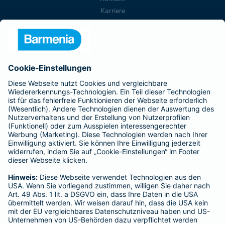
Karriere
Presse
Unternehmen
Anfahrt
Affiliate-Partner werden
Barmenia ist Teil der BarmeniaGothaer
BELIEBTE SEITEN
Kranken-Zusatzversicherung
Tierversicherungen
Haftpflichtversicherung
Hausratversicherung
SERVICE
Adresse ändern
Schaden melden
Kilometerstandsmeldung
Serviceübersicht