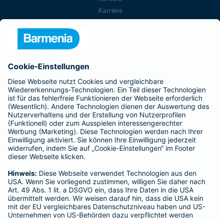
Karriere
Presse
Unternehmen
Anfahrt
Affiliate-Partner werden
Barmenia ist Teil der BarmeniaGothaer
BELIEBTE SEITEN
Kranken-Zusatzversicherung
Tierversicherungen
Haftpflichtversicherung
Hausratversicherung
SERVICE
Adresse ändern
Schaden melden
Kilometerstandsmeldung
Serviceübersicht