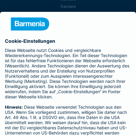
Karriere
Presse
Unternehmen
Anfahrt
Affiliate-Partner werden
Barmenia ist Teil der BarmeniaGothaer
BELIEBTE SEITEN
Kranken-Zusatzversicherung
Tierversicherungen
Haftpflichtversicherung
Hausratversicherung
SERVICE
Adresse ändern
Schaden melden
Kilometerstandsmeldung
Serviceübersicht