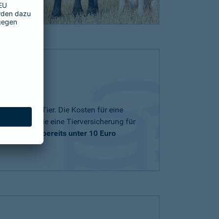
nd zu Ihrem Tier. Die Kosten für eine
ng und ob Sie eine Tierversicherung für
träge
starten bereits unter 10 Euro