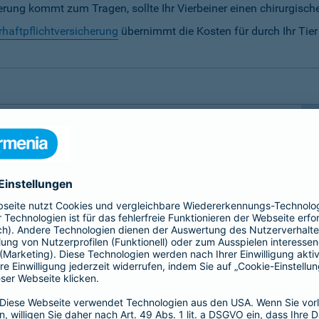
rung kommt zum Tragen, sollte Ihr Vierbeiner einen chirurgische
rhaftpflichtversicherung
übernimmt die Kosten für durch Ihr Tie
ersicherung notwendig?
 besondere Fürsorge.
Hunde und Katzen sowie Pferde
 der sollte nicht von unseren finanziellen
 daher auf folgende Tierversicherungen spezialisiert,
erung
zu ermöglichen: