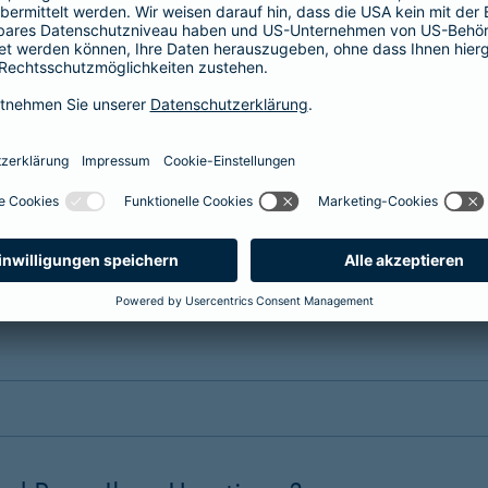
erung?
nsere Tarife. Wählen Sie einen
maßgeschneiderten Schutz
, passe
 dem Erstattungssatz, der Selbstbeteiligung, dem Leistungsumfa
 Hund oder eine Tierversicherung für Ihr Pferd benötigen. Die Bei