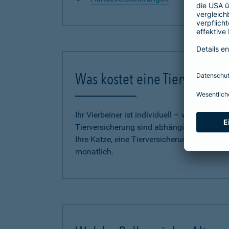
Was kostet eine Tierversich
Ihr Vierbeiner ist individuell – wie auch u
Tierversicherung sind abhängig vom Tarif,
Ihre Katze, eine Tierversicherung für Ihren
monatlich.