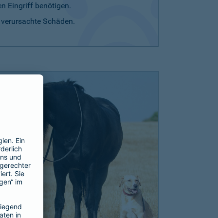
n Eingriff benötigen.
r verursachte Schäden.