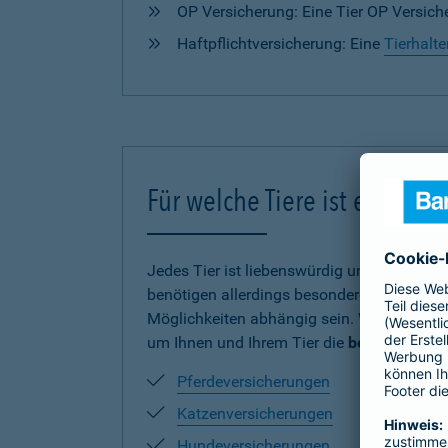
OP Versicherung: Eine Tier OP Versiche
Haftpflichtversicherung: Eine
Tierhalte
Für welche Tiere ist eine V
Jedes Tier ist liebenswürdig und verdient
benötigen allerdings besonderen Schutz und
Möglichkeiten abhängig sein. Wir haben uns
um Ihnen und Ihrem Tier die
beste Absich
Pferdeversicherungen
Katzenversicherungen
Hundeversicherungen