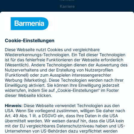
Karriere
Presse
Unternehmen
Anfahrt
Affiliate-Partner werden
Barmenia ist Teil der BarmeniaGothaer
BELIEBTE SEITEN
Kranken-Zusatzversicherung
Tierversicherungen
Haftpflichtversicherung
Hausratversicherung
SERVICE
Adresse ändern
Schaden melden
Kilometerstandsmeldung
Serviceübersicht