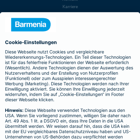
Karriere
Presse
Unternehmen
Anfahrt
Affiliate-Partner werden
Barmenia ist Teil der BarmeniaGothaer
BELIEBTE SEITEN
Kranken-Zusatzversicherung
Tierversicherungen
Haftpflichtversicherung
Hausratversicherung
SERVICE
Adresse ändern
Schaden melden
Kilometerstandsmeldung
Serviceübersicht