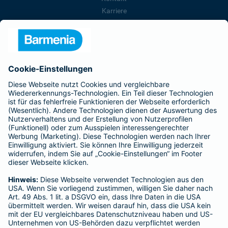
Karriere
Presse
Unternehmen
Anfahrt
Affiliate-Partner werden
Barmenia ist Teil der BarmeniaGothaer
BELIEBTE SEITEN
Kranken-Zusatzversicherung
Tierversicherungen
Haftpflichtversicherung
Hausratversicherung
SERVICE
Adresse ändern
Schaden melden
Kilometerstandsmeldung
Serviceübersicht