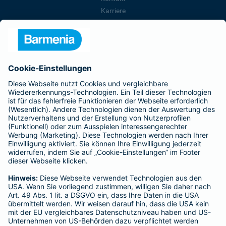
Karriere
Presse
Unternehmen
Anfahrt
Affiliate-Partner werden
Barmenia ist Teil der BarmeniaGothaer
BELIEBTE SEITEN
Kranken-Zusatzversicherung
Tierversicherungen
Haftpflichtversicherung
Hausratversicherung
SERVICE
Adresse ändern
Schaden melden
Kilometerstandsmeldung
Serviceübersicht