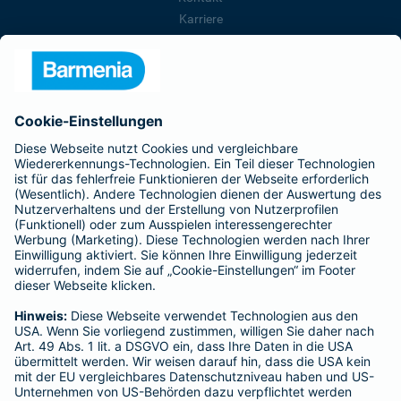
Karriere
Presse
Unternehmen
Anfahrt
Affiliate-Partner werden
Barmenia ist Teil der BarmeniaGothaer
BELIEBTE SEITEN
Kranken-Zusatzversicherung
Tierversicherungen
Haftpflichtversicherung
Hausratversicherung
SERVICE
Adresse ändern
Schaden melden
Kilometerstandsmeldung
Serviceübersicht