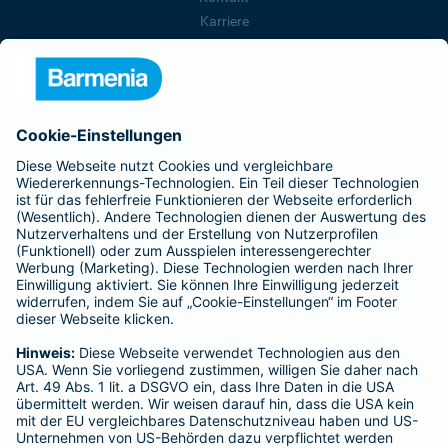
Karriere
Presse
Unternehmen
Anfahrt
Affiliate-Partner werden
Barmenia ist Teil der BarmeniaGothaer
BELIEBTE SEITEN
Kranken-Zusatzversicherung
Tierversicherungen
Haftpflichtversicherung
Hausratversicherung
SERVICE
Adresse ändern
Schaden melden
Kilometerstandsmeldung
Serviceübersicht