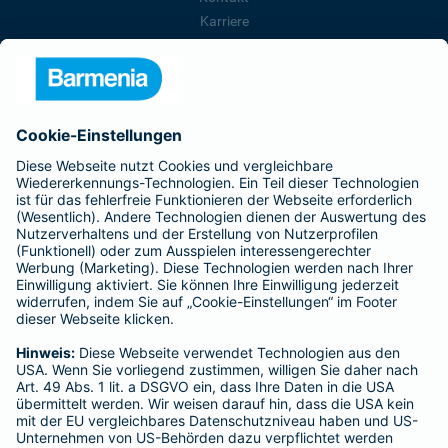
Karriere
Presse
Unternehmen
Anfahrt
Affiliate-Partner werden
Barmenia ist Teil der BarmeniaGothaer
BELIEBTE SEITEN
Kranken-Zusatzversicherung
Tierversicherungen
Haftpflichtversicherung
Hausratversicherung
SERVICE
Adresse ändern
Schaden melden
Kilometerstandsmeldung
Serviceübersicht