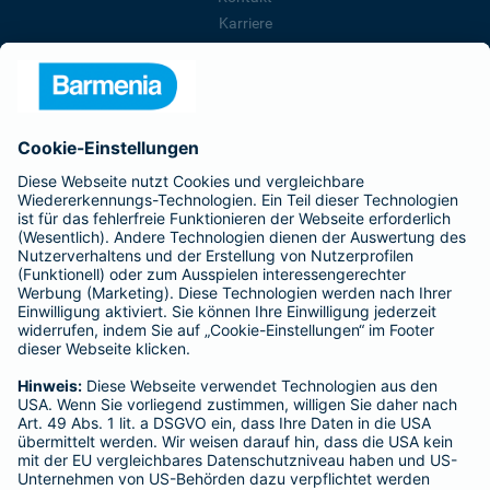
Karriere
Presse
Unternehmen
Anfahrt
Affiliate-Partner werden
Barmenia ist Teil der BarmeniaGothaer
BELIEBTE SEITEN
Kranken-Zusatzversicherung
Tierversicherungen
Haftpflichtversicherung
Hausratversicherung
SERVICE
Adresse ändern
Schaden melden
Kilometerstandsmeldung
Serviceübersicht