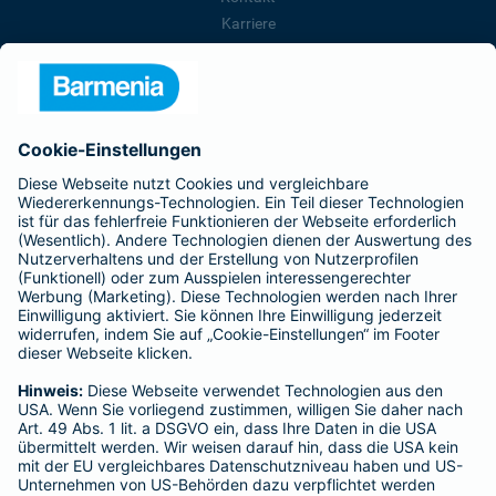
Karriere
Presse
Unternehmen
Anfahrt
Affiliate-Partner werden
Barmenia ist Teil der BarmeniaGothaer
BELIEBTE SEITEN
Kranken-Zusatzversicherung
Tierversicherungen
Haftpflichtversicherung
Hausratversicherung
SERVICE
Adresse ändern
Schaden melden
Kilometerstandsmeldung
Serviceübersicht