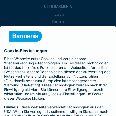
ÜBER BARMENIA
Kontakt
Karriere
Presse
Unternehmen
Anfahrt
Affiliate-Partner werden
Barmenia ist Teil der BarmeniaGothaer
BELIEBTE SEITEN
Kranken-Zusatzversicherung
Tierversicherungen
Haftpflichtversicherung
Hausratversicherung
SERVICE
Adresse ändern