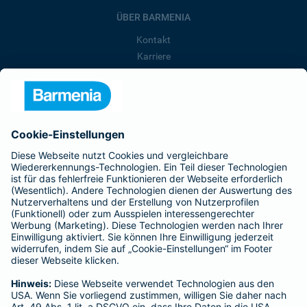
ÜBER BARMENIA
Kontakt
Karriere
Presse
Unternehmen
Anfahrt
Affiliate-Partner werden
Barmenia ist Teil der BarmeniaGothaer
BELIEBTE SEITEN
Kranken-Zusatzversicherung
Tierversicherungen
Haftpflichtversicherung
Hausratversicherung
SERVICE
Adresse ändern