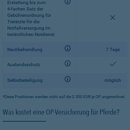
Erstattung bis zum
4-fachen
Satz der
Gebührenordnung für
nicht e
Tierärzte für die
Notfallversorgung im
tierärztlichen Notdienst
Nachbehandlung
7 Tage
enthal
Auslandsschutz
Selbstbeteiligung
möglich
*Diese Positionen werden nicht auf die 2.500 EUR je OP angerechnet.
Was kostet eine OP-Versicherung für Pferde?