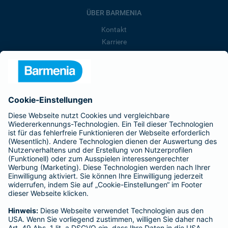
ÜBER BARMENIA
Kontakt
Karriere
Presse
Unternehmen
Anfahrt
Affiliate-Partner werden
Barmenia ist Teil der BarmeniaGothaer
BELIEBTE SEITEN
Kranken-Zusatzversicherung
Tierversicherungen
Haftpflichtversicherung
Hausratversicherung
SERVICE
Adresse ändern