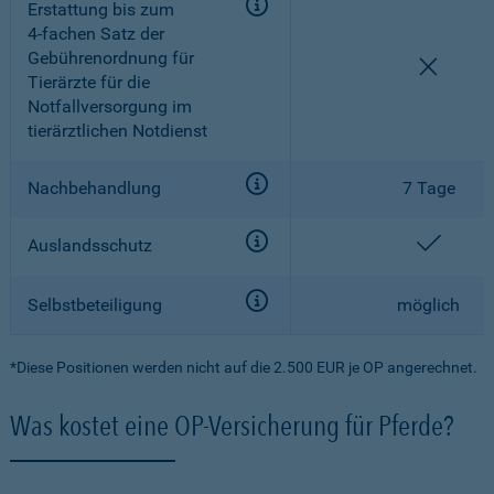
Erstattung bis zum
4-fachen
Satz der
Gebührenordnung für
nicht e
Tierärzte für die
Notfallversorgung im
tierärztlichen Notdienst
Nachbehandlung
7 Tage
enthal
Auslandsschutz
Selbstbeteiligung
möglich
*Diese Positionen werden nicht auf die 2.500 EUR je OP angerechnet.
Was kostet eine OP-Versicherung für Pferde?