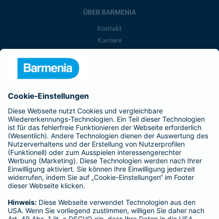
ÜBER BARMENIA
Kontakt
Karriere
Presse
Unternehmen
Anfahrt
Affiliate-Partner werden
Barmenia ist Teil der BarmeniaGothaer
BELIEBTE SEITEN
Kranken-Zusatzversicherung
Tierversicherungen
Haftpflichtversicherung
Hausratversicherung
SERVICE
Adresse ändern